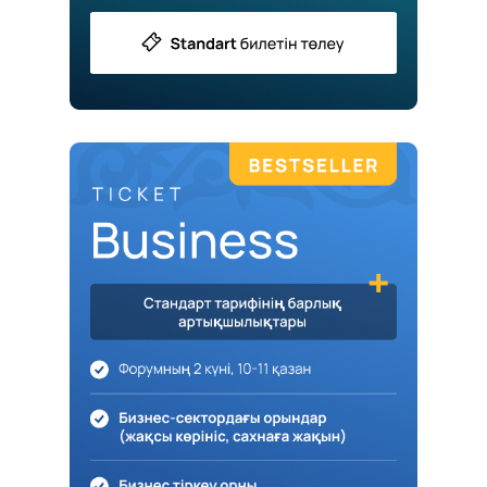
БИЛЕТ БАҒАСЫНА ҚАЗАҚ, ОРЫС
ЖӘНЕ АҒЫЛШЫН ТІЛДЕРІНЕ
СИНХРОНДЫ АУДАРМА КІРЕДІ