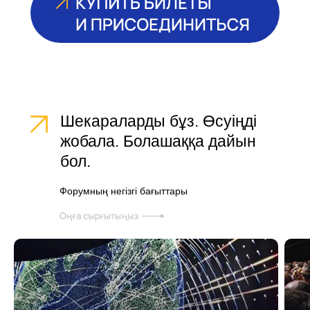
Шекараларды бұз. Өсуіңді
жобала. Болашаққа дайын
бол.
Форумның негізгі бағыттары
Top beauty trends of the year