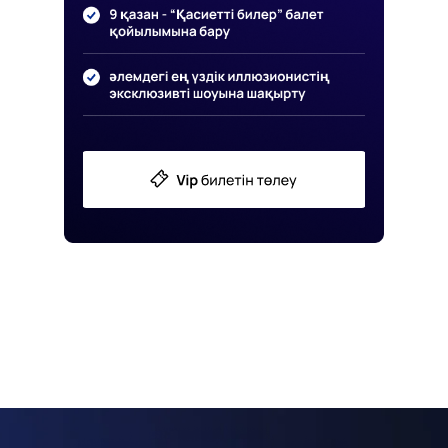
Сізге не ұсынылады?
New Vision Forum-ға қатысқанда?