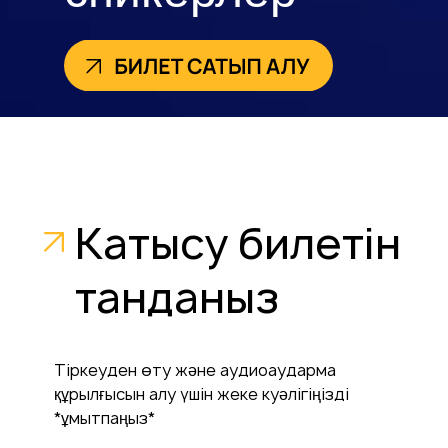
Листайте, чтобы увидеть все тарифы
Катысу билетін
танданыз
Тіркеуден өту және аудиоаударма
құрылғысын алу үшін жеке куәлігіңізді
*ұмытпаңыз*