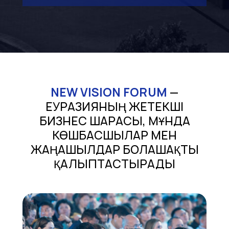
NEW VISION FORUM
—
ЕУРАЗИЯНЫҢ ЖЕТЕКШІ
БИЗНЕС ШАРАСЫ, МҰНДА
КӨШБАСШЫЛАР МЕН
ЖАҢАШЫЛДАР БОЛАШАҚТЫ
ҚАЛЫПТАСТЫРАДЫ