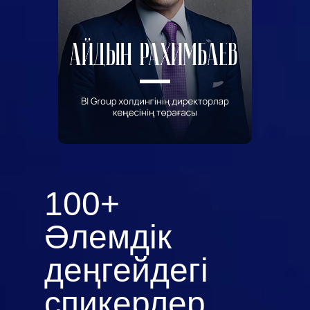
100+
Әлемдік
деңгейдегі
спикерлер