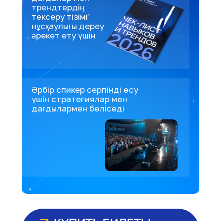
трендтердің
тексеру тізімі”
нұсқаулығы дереу
әрекет ету үшін
Әрбір спикер серпінді өсу
үшін стратегиялар мен
дағдылармен бөліседі