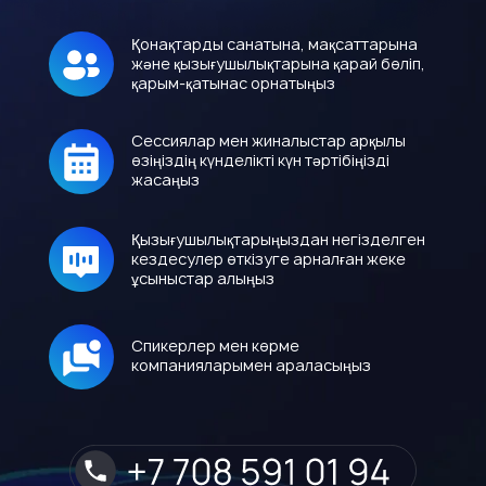
Қонақтарды санатына, мақсаттарына
және қызығушылықтарына қарай бөліп,
қарым-қатынас орнатыңыз
Сессиялар мен жиналыстар арқылы
өзіңіздің күнделікті күн тәртібіңізді
жасаңыз
Қызығушылықтарыңыздан негізделген
кездесулер өткізуге арналған жеке
ұсыныстар алыңыз
Спикерлер мен көрме
компанияларымен араласыңыз