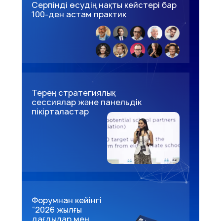
Серпінді өсудің нақты кейстері бар
100-ден астам практик
Терең стратегиялық
сессиялар және панельдік
пікірталастар
Форумнан кейінгі
“2026 жылғы
дағдылар мен