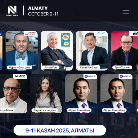
-40% Билеттерге максималды жеңілдік