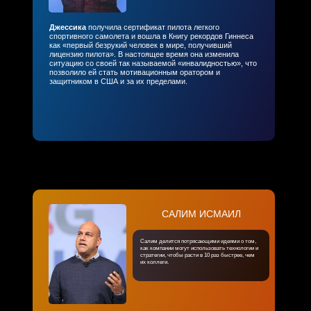
Джессика
получила сертификат пилота легкого
спортивного самолета и вошла в Книгу рекордов Гиннеса
как «первый безрукий человек в мире, получивший
лицензию пилота». В настоящее время она изменила
ситуацию со своей так называемой «инвалидностью», что
позволило ей стать мотивационным оратором и
защитником в США и за их пределами.
САЛИМ ИСМАИЛ
Салим делится потрясающими идеями о том,
как компании могут использовать технологии и
стратегии, чтобы расти в 10 раз быстрее, чем
их коллеги.