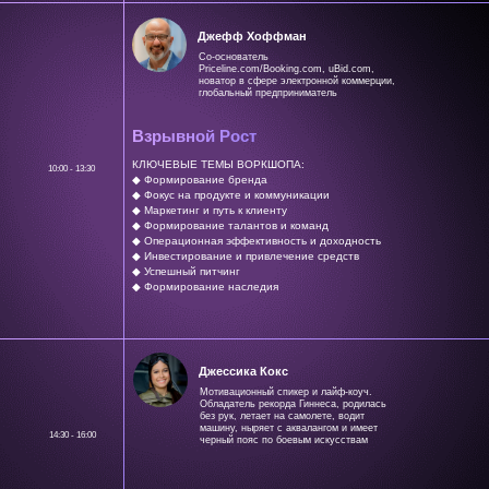
Джефф Хоффман
Со-основатель
Priceline.com/Booking.com, uBid.com,
новатор в сфере электронной коммерции,
глобальный предприниматель
Взрывной Рост
КЛЮЧЕВЫЕ ТЕМЫ ВОРКШОПА:
10:00 - 13:30
◆ Формирование бренда
◆ Фокус на продукте и коммуникации
◆ Маркетинг и путь к клиенту
◆ Формирование талантов и команд
◆ Операционная эффективность и доходность
◆ Инвестирование и привлечение средств
◆ Успешный питчинг
◆ Формирование наследия
Джессика Кокс
Мотивационный спикер и лайф-коуч.
Обладатель рекорда Гиннеса, родилась
без рук, летает на самолете, водит
машину, ныряет с аквалангом и имеет
14:30 - 16:00
черный пояс по боевым искусствам