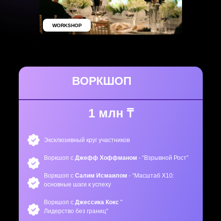
WORKSHOP
ВОРКШОП
1 млн ₸
Эксклюзивный круг участников
Воркшоп с
Джефф Хоффманом
- “Взрывной Рост”
Воркшоп с
Салим Исмаилом
- “Масштаб X10:
основные шаги к успеху
Воркшоп с
Джессика Кокс
"
Лидерство без границ"