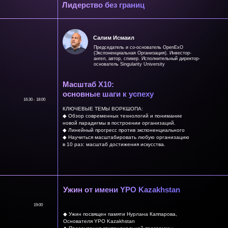
Лидерство без границ
Салим Исмаил
Председатель и со-основатель OpenExO
(Экспоненциальная Организация). Инвестор-
ангел, автор, спикер. Исполнительный директор-
основатель Singularity University
Масштаб X10:
основные шаги к успеху
16:30 - 18:00
КЛЮЧЕВЫЕ ТЕМЫ ВОРКШОПА:
◆ Обзор современных технологий и понимание
новой парадигмы в построении организаций.
◆ Линейный прогресс против экспоненциального
◆ Научиться масштабировать любую организацию
в 10 раз: масштаб достижения искусства.
Ужин от имени YPO Kazakhstan
19:00
◆ Ужин посвящен памяти Нурлана Каппарова,
Основателя YPO Kazakhstan