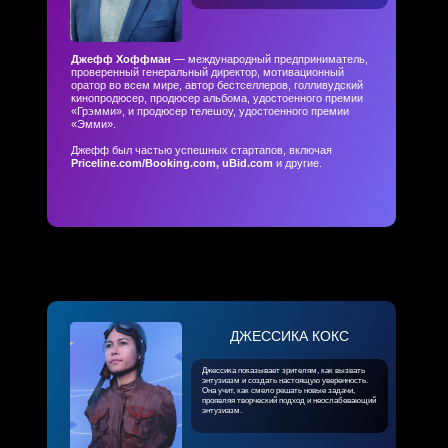
Джефф Хоффман
— международный предприниматель,
проверенный генеральный директор, мотивационный
оратор во всем мире, автор бестселлеров, голливудский
кинопродюсер, продюсер альбома, удостоенного премии
«Грэмми», и продюсер телешоу, удостоенного премии
«Эмми».
Джефф был частью успешных стартапов, включая
Priceline.com/Booking.com, uBid.com
и другие.
ДЖЕССИКА КОКС
Джессика показывает зрителям, как вызвать
энтузиазм и создать настоящую уверенность.
Она учит, как смело решать новые задачи,
проявляя творческий подход и неослабевающий
энтузиазм.