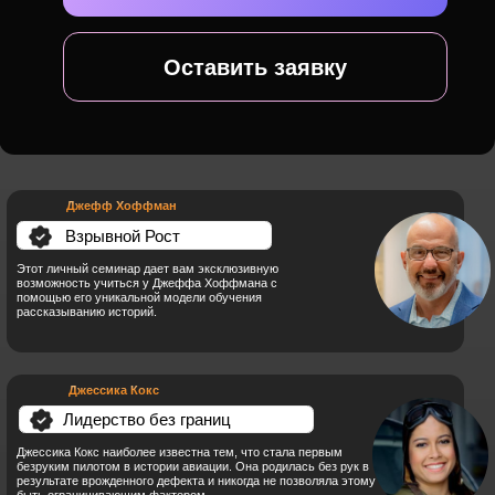
Джефф Хоффман
Взрывной Рост
Этот личный семинар дает вам эксклюзивную
возможность учиться у Джеффа Хоффмана с
помощью его уникальной модели обучения
рассказыванию историй.
Джессика Кокс
Лидерство без границ
Джессика Кокс наиболее известна тем, что стала первым
безруким пилотом в истории авиации. Она родилась без рук в
результате врожденного дефекта и никогда не позволяла этому
быть ограничивающим фактором.
Салим Исмаил
Масштаб X10:
основные шаги к успеху
Салим делится потрясающими идеями о том, как компании
могут использовать технологии и стратегии, чтобы расти в 10
раз быстрее, чем их коллеги. Он превращает передовые идеи
в процветающие стартапы и применяет передовые идеи для
оживления отраслей.